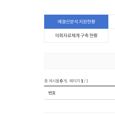
예결산분석 지원현황
의회자료체계 구축 현황
게시물 검색
총 게시물
0
개
,
페이지
1
/ 1
번호
예결산분석 지원현황 목록 번호,제목,파일,조회수,작성일, 정보 제공