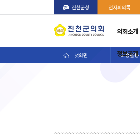
진천군청
전자회의록
메뉴
의회소개
진천군의회
정보공개
첫화면
의정활동