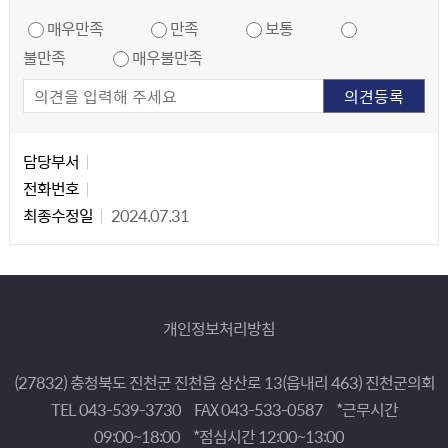
만족도 조사
매우만족
만족
보통
불만족
매우불만족
담당자 정보
담당자 정보
담당부서
전화번호
최종수정일
2024.07.31
개인정보처리방침
(27832) 충청북도 진천군 진천읍 상산로 13(읍내리 463) 진천군의회
TEL 043-539-3730
FAX 043-533-0587
*근무시간
09:00~18:00
*점심시간 12:00~13:00