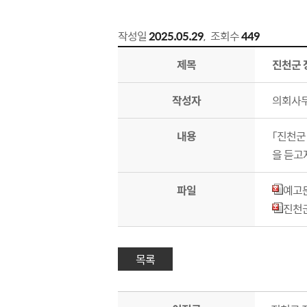
작성일
2025.05.29
,
조회수
449
조례안 예고 상세보기 - 제목, 작성자, 내용, 파일 제공
제목
진천군 
작성자
의회사
내용
「진천군
을 듣고
파일
예고문
진천군
목록