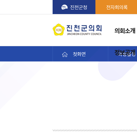
진천군청
전자회의록
메뉴
의회소개
진천군의회
정보공개
첫화면
의정활동