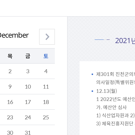
December
다음 월 보기
2021
목
금
토
2
3
4
제301회 진천군의회
의사일정(특별위원
9
10
11
12.13(월)
1 2022년도 예산
16
17
18
가. 예산안 심사
1) 식산업자원과 
23
24
25
3) 체육진흥지원단
30
31