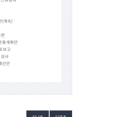
안(계속)
읍면
금운용계획안
검토보고
 심사
정예산안