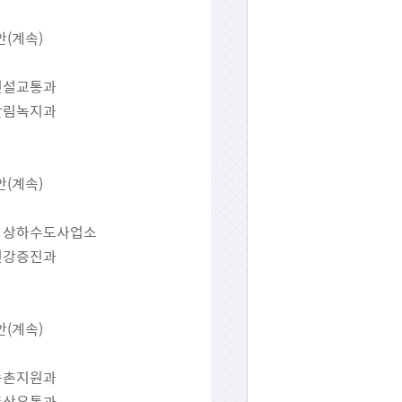
안(계속)
 건설교통과
 산림녹지과
안(계속)
2) 상하수도사업소
 건강증진과
안(계속)
 농촌지원과
 축산유통과