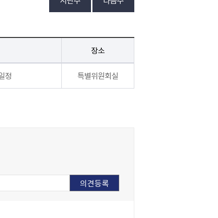
지난주
다음주
장소
사일정
특별위원회실