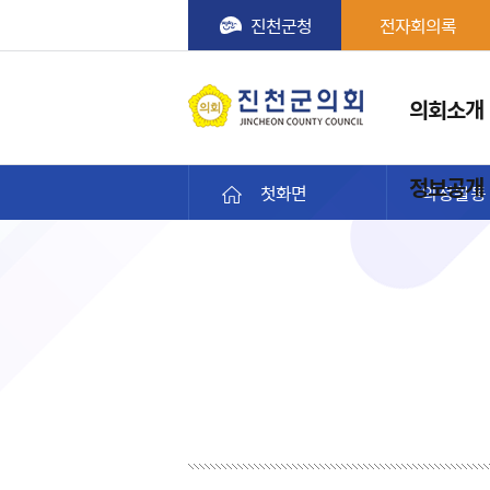
진천군청
전자회의록
메뉴
의회소개
진천군의회
정보공개
첫화면
의정활동