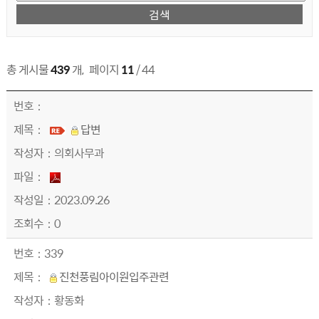
총 게시물
439
개
,
페이지
11
/ 44
의회에바란다 목록 번호,제목,작성자,파일,작성일,조회수, 정보 제공
답변
의회사무과
2023.09.26
0
339
진천풍림아이원입주관련
황동화