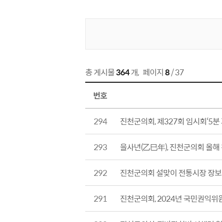
게시물 검색
총 게시물
364
개
,
페이지
8
/ 37
번호
보도자료 목록 번호,제목,작성자,파일,작성일,조회수, 정보 제공
294
진천군의회, 제327회 임시회‘5분
293
을사년(乙巳年), 진천군의회 올해
292
진천군의회 설맞이 전통시장 장보
291
진천군의회, 2024년 국민권익위