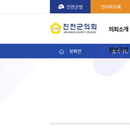
진천군청
전자회의록
메뉴
의회소개
진천군의회
정보공개
첫화면
참여마당