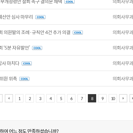
일부개정령안 철회 촉구 결의문 채택
의회사무
예산안 심사 마무리
의회사무
례회 의원발의 조례·규칙안 4건 추가 의결
의회사무
 ‘5분 자유발언’
의회사무
감사 마치다
의회사무
위원 위촉
의회사무
1
2
3
4
5
6
7
8
9
10
하여 어느 정도 만족하셨습니까?