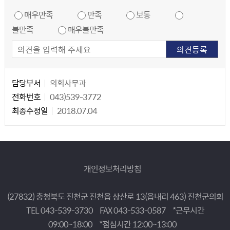
만족도 조사
매우만족
만족
보통
불만족
매우불만족
담당자 정보
담당자 정보
담당부서
의회사무과
전화번호
043)539-3772
최종수정일
2018.07.04
개인정보처리방침
(27832) 충청북도 진천군 진천읍 상산로 13(읍내리 463) 진천군의회
TEL 043-539-3730
FAX 043-533-0587
*근무시간
09:00~18:00
*점심시간 12:00~13:00