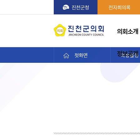
진천군청
전자회의록
메뉴
의회소개
진천군의회
정보공개
첫화면
의정활동