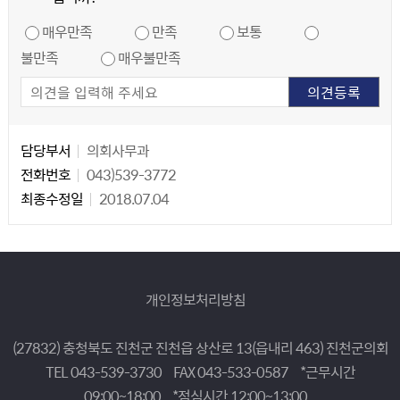
만족도 조사
매우만족
만족
보통
불만족
매우불만족
담당자 정보
담당자 정보
담당부서
의회사무과
전화번호
043)539-3772
최종수정일
2018.07.04
개인정보처리방침
(27832) 충청북도 진천군 진천읍 상산로 13(읍내리 463) 진천군의회
TEL 043-539-3730
FAX 043-533-0587
*근무시간
09:00~18:00
*점심시간 12:00~13:00