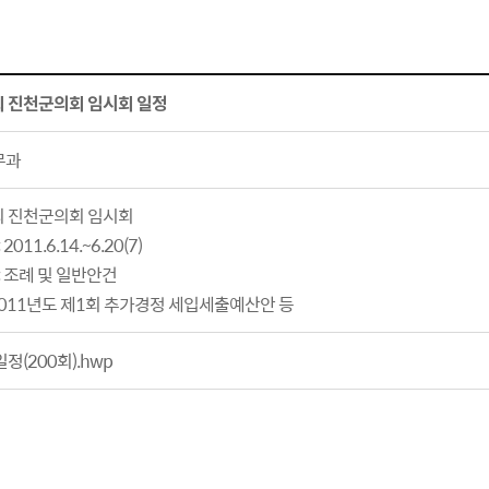
회 진천군의회 임시회 일정
무과
회 진천군의회 임시회
2011.6.14.~6.20(7)
: 조례 및 일반안건
1년도 제1회 추가경정 세입세출예산안 등
정(200회).hwp