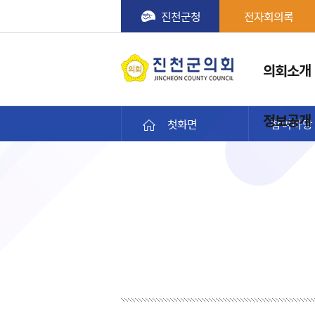
진천군청
전자회의록
메뉴
의회소개
진천군의회
정보공개
첫화면
참여마당