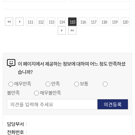
111
112
113
114
115
116
117
118
119
120
콘텐츠 만족도 조사
이 페이지에서 제공하는 정보에 대하여 어느 정도 만족하셨
습니까?
만족도 조사
매우만족
만족
보통
불만족
매우불만족
담당자 정보
담당자 정보
담당부서
전화번호