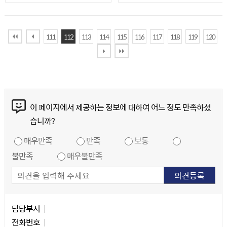
111
112
113
114
115
116
117
118
119
120
콘텐츠 만족도 조사
이 페이지에서 제공하는 정보에 대하여 어느 정도 만족하셨
습니까?
만족도 조사
매우만족
만족
보통
불만족
매우불만족
담당자 정보
담당자 정보
담당부서
전화번호